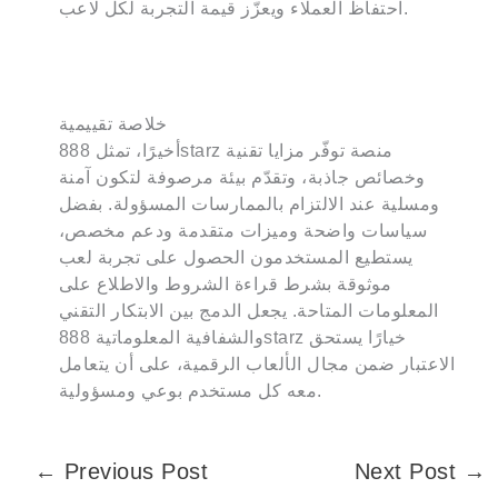
احتفاظ العملاء ويعزّز قيمة التجربة لكل لاعب.
خلاصة تقييمية
أخيرًا، تمثل 888starz منصة توفّر مزايا تقنية
وخصائص جاذبة، وتقدّم بيئة مرصوفة لتكون آمنة
ومسلية عند الالتزام بالممارسات المسؤولة. بفضل
سياسات واضحة وميزات متقدمة ودعم مخصص،
يستطيع المستخدمون الحصول على تجربة لعب
موثوقة بشرط قراءة الشروط والاطلاع على
المعلومات المتاحة. يجعل الدمج بين الابتكار التقني
والشفافية المعلوماتية 888starz خيارًا يستحق
الاعتبار ضمن مجال الألعاب الرقمية، على أن يتعامل
معه كل مستخدم بوعي ومسؤولية.
←
Previous Post
Next Post
→