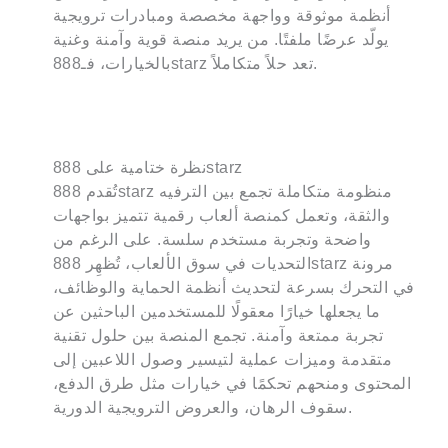
أنظمة موثوقة وواجهة مخصصة ومبادرات ترويجية
يولّد عرضًا ملفتًا. من يريد منصة قوية وآمنة وغنية
بالخيارات، فـ888starz تعد حلاً متكاملاً.
نظرة ختامية على 888starz
تُقدم 888starz منظومة متكاملة تجمع بين الترفيه
والثقة، وتعمل كمنصة ألعاب رقمية تتميز بواجهات
واضحة وتجربة مستخدم سلسة. على الرغم من
التحديات في سوق الألعاب، تُظهِر 888starz مرونة
في التحرك بسرعة لتحديث أنظمة الحماية والوظائف،
ما يجعلها خيارًا معقولًا للمستخدمين الباحثين عن
تجربة ممتعة وآمنة. تجمع المنصة بين حلول تقنية
متقدمة وميزات عملية لتيسير وصول اللاعبين إلى
المحتوى ومنحهم تحكمًا في خيارات مثل طرق الدفع،
سقوف الرهان، والعروض الترويجية الدورية.