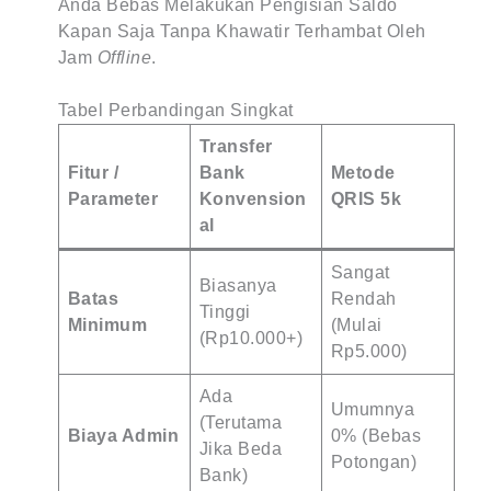
Anda Bebas Melakukan Pengisian Saldo
Kapan Saja Tanpa Khawatir Terhambat Oleh
Jam
Offline
.
Tabel Perbandingan Singkat
Transfer
Fitur /
Bank
Metode
Parameter
Konvension
QRIS 5k
Al
Sangat
Biasanya
Batas
Rendah
Tinggi
Minimum
(Mulai
(Rp10.000+)
Rp5.000)
Ada
Umumnya
(Terutama
Biaya Admin
0% (Bebas
Jika Beda
Potongan)
Bank)